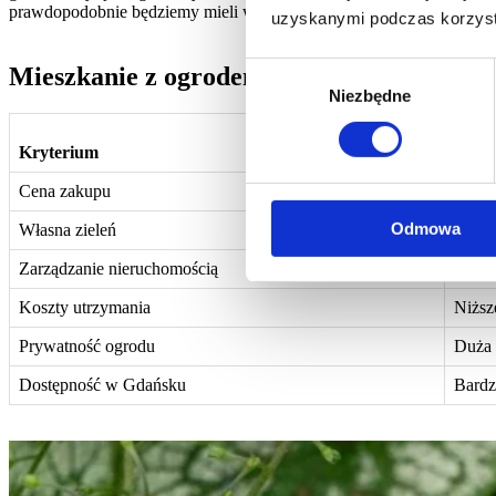
prawdopodobnie będziemy mieli w ofercie na Olszynce w ciągu najbli
uzyskanymi podczas korzysta
Wybór
Mieszkanie z ogrodem czy dom – szybkie 
Niezbędne
zgody
Kryterium
Miesz
Cena zakupu
Niższ
Odmowa
Własna zieleń
Ogród
Zarządzanie nieruchomością
Wspól
Koszty utrzymania
Niższ
Prywatność ogrodu
Duża 
Dostępność w Gdańsku
Bardz