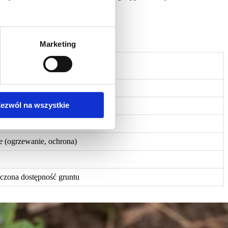
 pierwszy!
Marketing
olnostojący
, zależy od metrażu i działki
ezwól na wszystkie
 działka ze wszystkich stron
zielne
 (ogrzewanie, ochrona)
czona dostępność gruntu