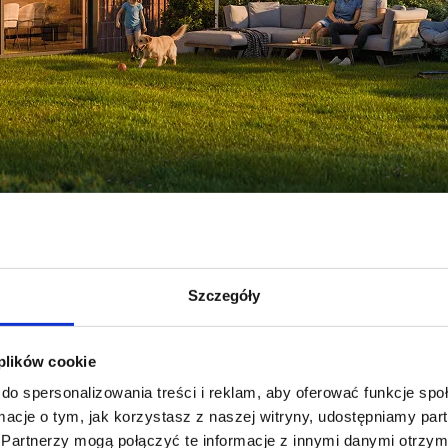
dobry pomysł?
Szczegóły
a parterze budynku wielorodzinnego lub segmentu, do którego przyna
cji nie wymaga samodzielnego zarządzania całą nieruchomością. Utrzy
 plików cookie
ązków właściciela domu.
do spersonalizowania treści i reklam, aby oferować funkcje sp
ormacje o tym, jak korzystasz z naszej witryny, udostępniamy p
akupu niż dom wolnostojący przy podobnej powierzchni użytkowej. Ogr
według własnego pomysłu: posadzić kwiaty, urządzić taras, zbudować a
Partnerzy mogą połączyć te informacje z innymi danymi otrzym