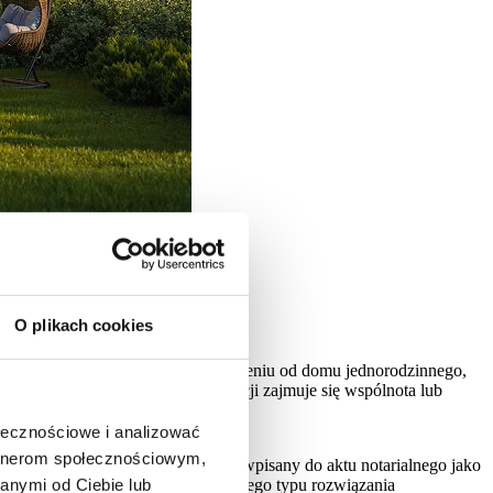
O plikach cookies
leży wydzielony ogródek. W odróżnieniu od domu jednorodzinnego,
maniem budynku, dachu czy elewacji zajmuje się wspólnota lub
ołecznościowe i analizować
artnerom społecznościowym,
ódek przynależny do lokalu jest wpisany do aktu notarialnego jako
ltanę czy plac zabaw dla dzieci. Tego typu rozwiązania
anymi od Ciebie lub