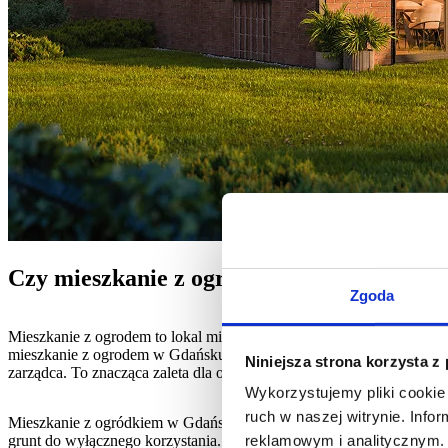
Czy mieszkanie z ogrodem w Gdańsku to 
Zgoda
Mieszkanie z ogrodem to lokal mieszkalny najczęściej usytuowany n
mieszkanie z ogrodem w Gdańsku czy w jakiejkolwiek innej lokaliza
Niniejsza strona korzysta z
zarządca. To znacząca zaleta dla osób ceniących komfort bez obowi
Wykorzystujemy pliki cookie 
ruch w naszej witrynie. Inf
Mieszkanie z ogródkiem w Gdańsk wiąże się też z niższym kosztem z
grunt do wyłącznego korzystania. Inwestor może go zagospodarować 
reklamowym i analitycznym. 